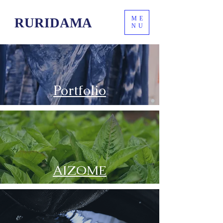
ME
RURIDAMA
NU
​Portfolio
AIZOME